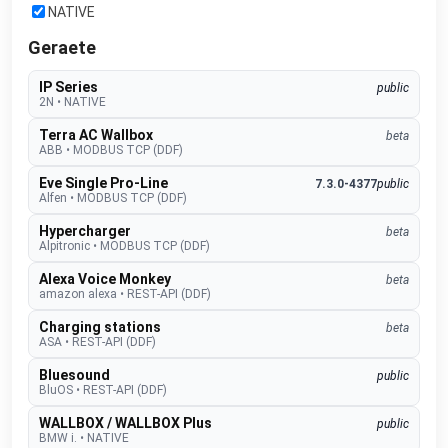
NATIVE
Geraete
IP Series
public
2N
•
NATIVE
Terra AC Wallbox
beta
ABB
•
MODBUS TCP (DDF)
Eve Single Pro-Line
7.3.0-4377
public
Alfen
•
MODBUS TCP (DDF)
Hypercharger
beta
Alpitronic
•
MODBUS TCP (DDF)
Alexa Voice Monkey
beta
amazon alexa
•
REST-API (DDF)
Charging stations
beta
ASA
•
REST-API (DDF)
Bluesound
public
BluOS
•
REST-API (DDF)
WALLBOX / WALLBOX Plus
public
BMW i.
•
NATIVE