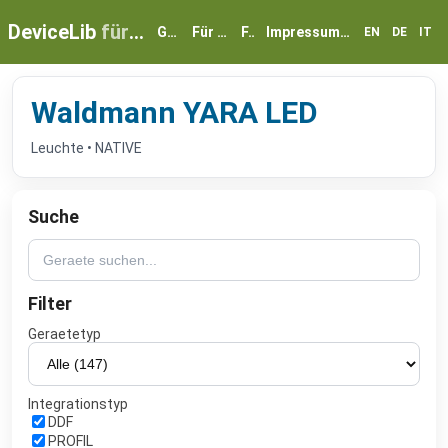
DeviceLib
für myGEKKO
Geräte
Für Partner
FAQ
Impressum & Datenschutz
EN
DE
IT
Waldmann YARA LED
Leuchte • NATIVE
Suche
Filter
Geraetetyp
Integrationstyp
DDF
PROFIL