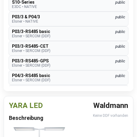
S10-Series
public
E3DC
•
NATIVE
P03/3 & P04/3
public
Elsner
•
NATIVE
P03/3-RS485 basic
public
Elsner
•
SERCOM (DDF)
P03/3-RS485-CET
public
Elsner
•
SERCOM (DDF)
P03/3-RS485-GPS
public
Elsner
•
SERCOM (DDF)
P04/3-RS485 basic
public
Elsner
•
SERCOM (DDF)
P04/3-RS485-CET
public
Elsner
•
SERCOM (DDF)
YARA LED
Waldmann
P04/3-RS485-GPS
public
Elsner
•
SERCOM (DDF)
Keine DDF vorhanden
Beschreibung
Suntracer RS485 pro
public
Elsner
•
SERCOM (DDF)
EMS lite
public