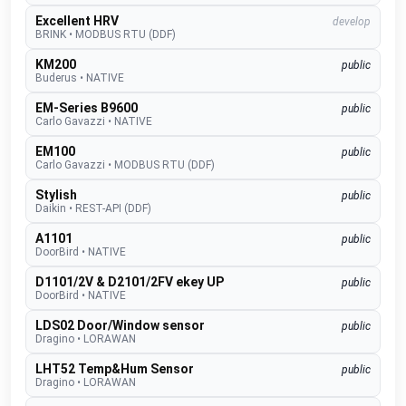
Excellent HRV
develop
BRINK
•
MODBUS RTU (DDF)
KM200
public
Buderus
•
NATIVE
EM-Series B9600
public
Carlo Gavazzi
•
NATIVE
EM100
public
Carlo Gavazzi
•
MODBUS RTU (DDF)
Stylish
public
Daikin
•
REST-API (DDF)
A1101
public
DoorBird
•
NATIVE
D1101/2V & D2101/2FV ekey UP
public
DoorBird
•
NATIVE
LDS02 Door/Window sensor
public
Dragino
•
LORAWAN
LHT52 Temp&Hum Sensor
public
Dragino
•
LORAWAN