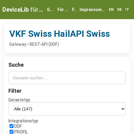
DeviceLib
für myGEKKO
Geräte
Für Partner
FAQ
Impressum & Datenschutz
EN
DE
IT
VKF Swiss HailAPI Swiss
Gateway • REST-API (DDF)
Suche
Filter
Geraetetyp
Integrationstyp
DDF
PROFIL