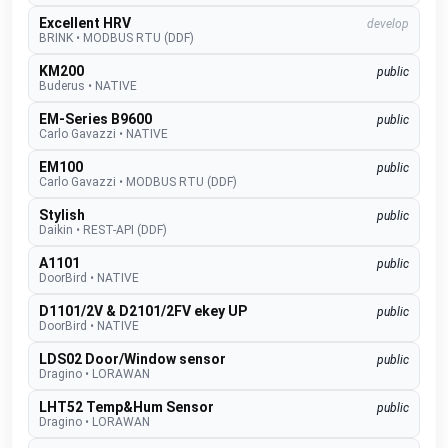
Excellent HRV
develop
BRINK
•
MODBUS RTU (DDF)
KM200
public
Buderus
•
NATIVE
EM-Series B9600
public
Carlo Gavazzi
•
NATIVE
EM100
public
Carlo Gavazzi
•
MODBUS RTU (DDF)
Stylish
public
Daikin
•
REST-API (DDF)
A1101
public
DoorBird
•
NATIVE
D1101/2V & D2101/2FV ekey UP
public
DoorBird
•
NATIVE
LDS02 Door/Window sensor
public
Dragino
•
LORAWAN
LHT52 Temp&Hum Sensor
public
Dragino
•
LORAWAN