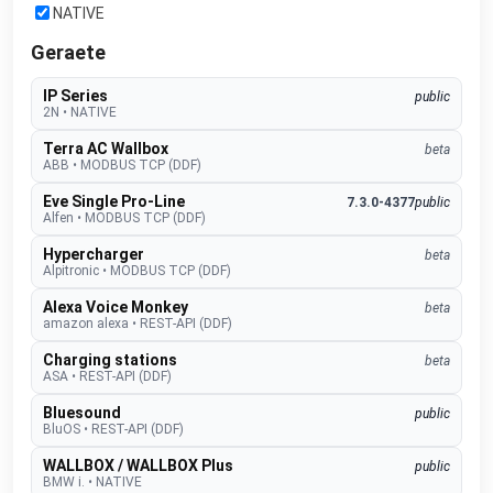
NATIVE
Geraete
IP Series
public
2N
•
NATIVE
Terra AC Wallbox
beta
ABB
•
MODBUS TCP (DDF)
Eve Single Pro-Line
7.3.0-4377
public
Alfen
•
MODBUS TCP (DDF)
Hypercharger
beta
Alpitronic
•
MODBUS TCP (DDF)
Alexa Voice Monkey
beta
amazon alexa
•
REST-API (DDF)
Charging stations
beta
ASA
•
REST-API (DDF)
Bluesound
public
BluOS
•
REST-API (DDF)
WALLBOX / WALLBOX Plus
public
BMW i.
•
NATIVE