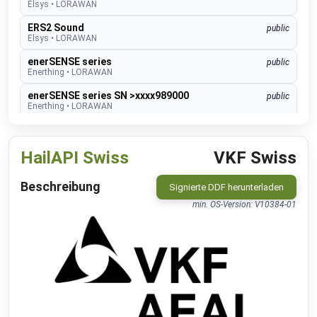
Elsys
•
LORAWAN
ERS2 Sound
public
Elsys
•
LORAWAN
enerSENSE series
public
Enerthing
•
LORAWAN
enerSENSE series SN >xxxx989000
public
Enerthing
•
LORAWAN
EnergyChartsPrice
public
Frauenhofer ISE
•
REST-API (DDF)
HailAPI Swiss
VKF Swiss
GEN 24 Inverter
public
Fronius
•
NATIVE
Beschreibung
Signierte DDF herunterladen
GEN24 & GEN24 Plus
beta
min. OS-Version: V10384-01
Fronius
•
MODBUS TCP (DDF)
Charger Core
Software 60.3
beta
go-e
•
MODBUS TCP (DDF)
Charger Gemini
Software 60.3
beta
go-e
•
MODBUS TCP (DDF)
Charger PRO
Software 60.3
beta
go-e
•
MODBUS TCP (DDF)