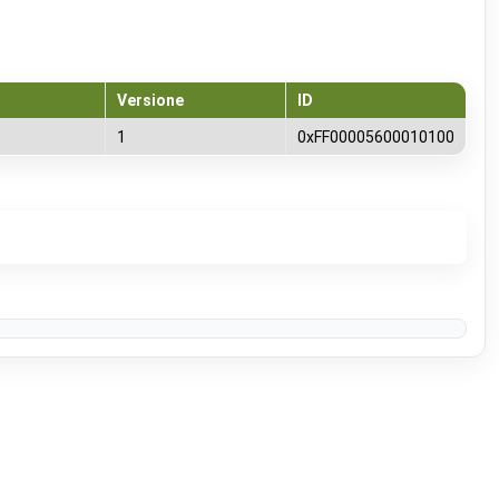
Versione
ID
1
0xFF00005600010100