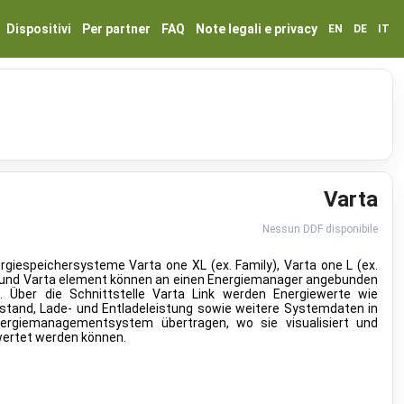
Dispositivi
Per partner
FAQ
Note legali e privacy
EN
DE
IT
Varta
Nessun DDF disponibile
rgiespeichersysteme Varta one XL (ex. Family), Varta one L (ex.
und Varta element können an einen Energiemanager angebunden
. Über die Schnittstelle Varta Link werden Energiewerte wie
stand, Lade- und Entladeleistung sowie weitere Systemdaten in
ergiemanagementsystem übertragen, wo sie visualisiert und
ertet werden können.