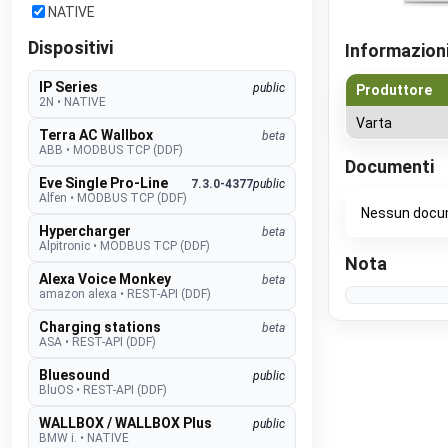
NATIVE
Dispositivi
Informazioni
IP Series
public
Produttore
2N
•
NATIVE
Varta
Terra AC Wallbox
beta
ABB
•
MODBUS TCP (DDF)
Documenti
Eve Single Pro-Line
7.3.0-4377
public
Alfen
•
MODBUS TCP (DDF)
Nessun docu
Hypercharger
beta
Alpitronic
•
MODBUS TCP (DDF)
Nota
Alexa Voice Monkey
beta
amazon alexa
•
REST-API (DDF)
Charging stations
beta
ASA
•
REST-API (DDF)
Bluesound
public
BluOS
•
REST-API (DDF)
WALLBOX / WALLBOX Plus
public
BMW i.
•
NATIVE