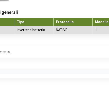
 generali
Tipo
Protocollo
Modello
Inverter e batteria
NATIVE
1
mento.