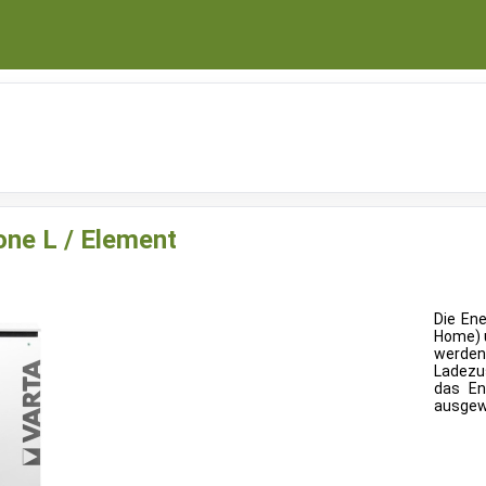
one L / Element
Die Ene
Home) 
werden
Ladezu
das En
ausgew