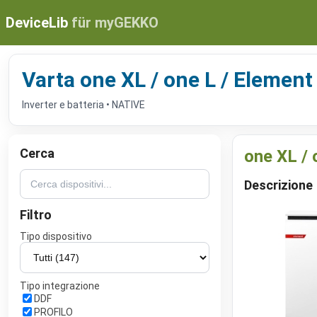
DeviceLib
für myGEKKO
Varta one XL / one L / Element
Inverter e batteria • NATIVE
Cerca
one XL / 
Descrizione
Filtro
Tipo dispositivo
Tipo integrazione
DDF
PROFILO