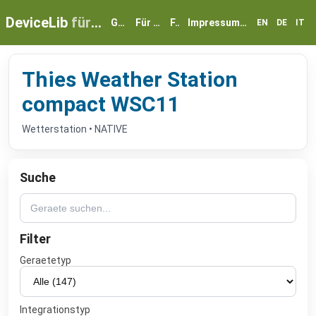
DeviceLib
für myGEKKO
Geräte
Für Partner
FAQ
Impressum & Datenschutz
EN
DE
IT
Thies Weather Station
compact WSC11
Wetterstation • NATIVE
Suche
Filter
Geraetetyp
Integrationstyp