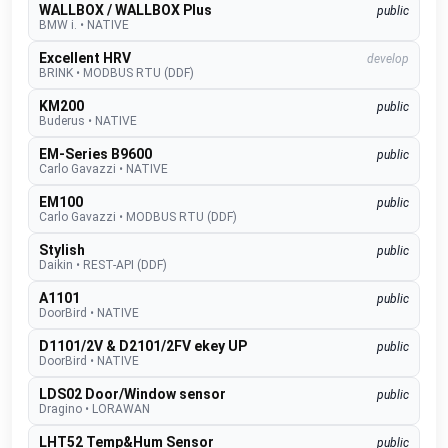
WALLBOX / WALLBOX Plus
public
BMW i.
•
NATIVE
Excellent HRV
develop
BRINK
•
MODBUS RTU (DDF)
KM200
public
Buderus
•
NATIVE
EM-Series B9600
public
Carlo Gavazzi
•
NATIVE
EM100
public
Carlo Gavazzi
•
MODBUS RTU (DDF)
Stylish
public
Daikin
•
REST-API (DDF)
A1101
public
DoorBird
•
NATIVE
D1101/2V & D2101/2FV ekey UP
public
DoorBird
•
NATIVE
LDS02 Door/Window sensor
public
Dragino
•
LORAWAN
LHT52 Temp&Hum Sensor
public