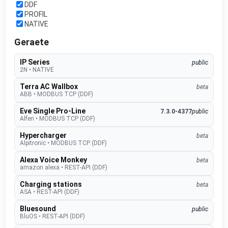
DDF
PROFIL
NATIVE
Geraete
IP Series
public
2N
•
NATIVE
Terra AC Wallbox
beta
ABB
•
MODBUS TCP (DDF)
Eve Single Pro-Line
7.3.0-4377
public
Alfen
•
MODBUS TCP (DDF)
Hypercharger
beta
Alpitronic
•
MODBUS TCP (DDF)
Alexa Voice Monkey
beta
amazon alexa
•
REST-API (DDF)
Charging stations
beta
ASA
•
REST-API (DDF)
Bluesound
public
BluOS
•
REST-API (DDF)