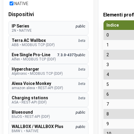
NATIVE
Dispositivi
Elementi prof
Indice
IP Series
public
2N
•
NATIVE
0
Terra AC Wallbox
beta
1
ABB
•
MODBUS TCP (DDF)
Eve Single Pro-Line
2
7.3.0-4377
public
Alfen
•
MODBUS TCP (DDF)
3
Hypercharger
beta
Alpitronic
•
MODBUS TCP (DDF)
4
Alexa Voice Monkey
beta
5
amazon alexa
•
REST-API (DDF)
6
Charging stations
beta
ASA
•
REST-API (DDF)
7
Bluesound
public
8
BluOS
•
REST-API (DDF)
9
WALLBOX / WALLBOX Plus
public
BMW i.
•
NATIVE
10