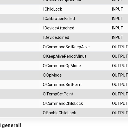
I.ChildLock
INPUT
I.CalibrationFailed
INPUT
I.DeviceAttached
INPUT
I.DeviceJoined
INPUT
O.CommandSetKeepAlive
OUTPU
O.KeepAlivePeriodMinut
OUTPU
O.CommandOpMode
OUTPU
O.OpMode
OUTPU
O.CommandSetPoint
OUTPU
O.TempSetPoint
OUTPU
O.CommandChildLock
OUTPU
O.EnableChildLock
OUTPU
 generali