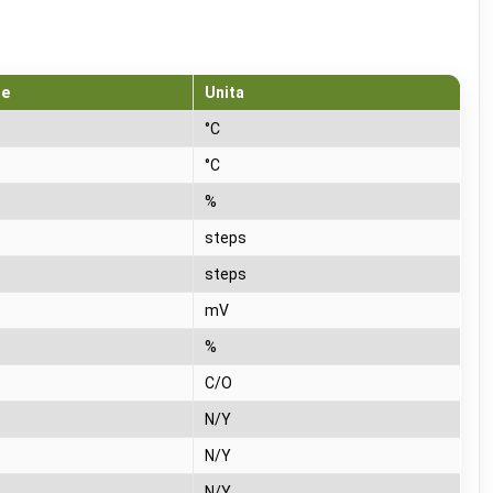
ne
Unita
°C
°C
%
steps
steps
mV
%
C/O
N/Y
N/Y
N/Y