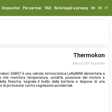
Dispositivi
Per partner
FAQ
Note legali e privacy
EN
DE
IT
Thermokon
Nessun DDF disponibile
rmokon SAB07 è una valvola termostatica LoRaWAN alimentata a
ia che monitora temperatura, umidità, posizione del motore e
ella finestra, segnala il livello della batteria e dispone di una
e di protezione contro regolazioni accidentali.