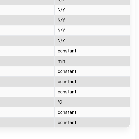
N/Y
N/Y
N/Y
N/Y
T
constant
T
min
T
constant
T
constant
T
constant
T
°C
T
constant
T
constant