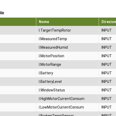
ilo
Nome
Direzio
I.TargetTempRotor
INPUT
I.MeasuredTemp
INPUT
I.MeasuredHumid
INPUT
I.MotorPosition
INPUT
I.MotorRange
INPUT
I.Battery
INPUT
I.BatteryLevel
INPUT
I.WindowStatus
INPUT
I.HighMotorCurrentConsum
INPUT
I.LowMotorCurrentConsum
INPUT
I.BrokenTempSensor
INPUT