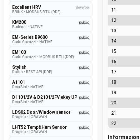
Excellent HRV
develop
11
BRINK
•
MODBUS RTU (DDF)
12
KM200
public
Buderus
•
NATIVE
13
EM-Series B9600
public
14
Carlo Gavazzi
•
NATIVE
15
EM100
public
Carlo Gavazzi
•
MODBUS RTU (DDF)
16
Stylish
public
17
Daikin
•
REST-API (DDF)
A1101
18
public
DoorBird
•
NATIVE
19
D1101/2V & D2101/2FV ekey UP
public
DoorBird
•
NATIVE
20
LDS02 Door/Window sensor
public
21
Dragino
•
LORAWAN
22
LHT52 Temp&Hum Sensor
public
Dragino
•
LORAWAN
Informazioni