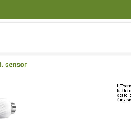
t. sensor
Il The
batter
stato d
funzion