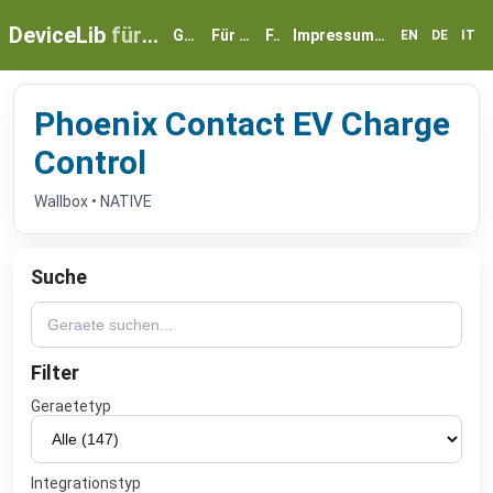
DeviceLib
für myGEKKO
Geräte
Für Partner
FAQ
Impressum & Datenschutz
EN
DE
IT
Phoenix Contact EV Charge
Control
Wallbox • NATIVE
Suche
Filter
Geraetetyp
Integrationstyp