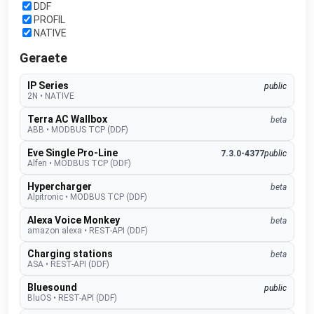
DDF
PROFIL
NATIVE
Geraete
IP Series
public
2N
•
NATIVE
Terra AC Wallbox
beta
ABB
•
MODBUS TCP (DDF)
Eve Single Pro-Line
7.3.0-4377
public
Alfen
•
MODBUS TCP (DDF)
Hypercharger
beta
Alpitronic
•
MODBUS TCP (DDF)
Alexa Voice Monkey
beta
amazon alexa
•
REST-API (DDF)
Charging stations
beta
ASA
•
REST-API (DDF)
Bluesound
public
BluOS
•
REST-API (DDF)