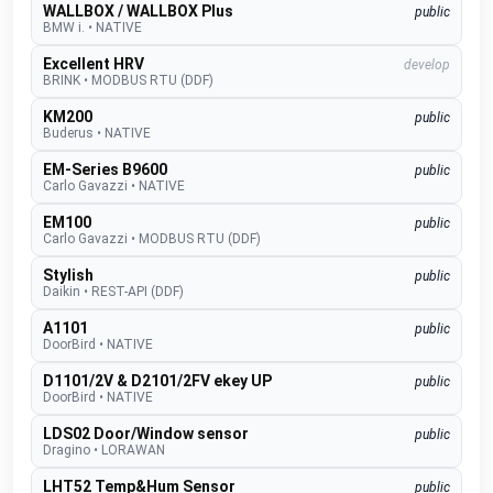
WALLBOX / WALLBOX Plus
public
BMW i.
•
NATIVE
Excellent HRV
develop
BRINK
•
MODBUS RTU (DDF)
KM200
public
Buderus
•
NATIVE
EM-Series B9600
public
Carlo Gavazzi
•
NATIVE
EM100
public
Carlo Gavazzi
•
MODBUS RTU (DDF)
Stylish
public
Daikin
•
REST-API (DDF)
A1101
public
DoorBird
•
NATIVE
D1101/2V & D2101/2FV ekey UP
public
DoorBird
•
NATIVE
LDS02 Door/Window sensor
public
Dragino
•
LORAWAN
LHT52 Temp&Hum Sensor
public