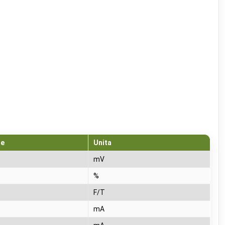
ne
Unita
mV
%
F/T
mA