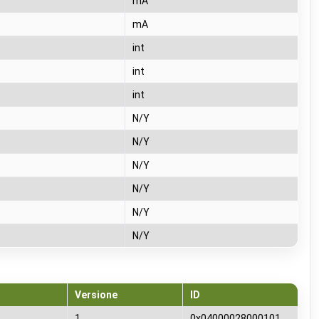
mA
mA
int
int
int
N/Y
N/Y
N/Y
N/Y
N/Y
N/Y
Versione
ID
1
0x0400002800010100