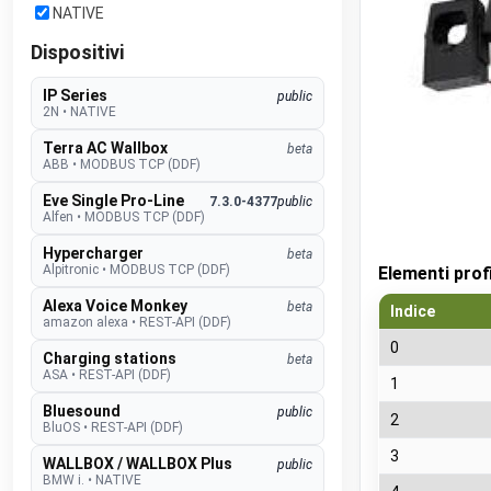
NATIVE
Dispositivi
IP Series
public
2N
•
NATIVE
Terra AC Wallbox
beta
ABB
•
MODBUS TCP (DDF)
Eve Single Pro-Line
7.3.0-4377
public
Alfen
•
MODBUS TCP (DDF)
Hypercharger
beta
Alpitronic
•
MODBUS TCP (DDF)
Elementi prof
Alexa Voice Monkey
beta
Indice
amazon alexa
•
REST-API (DDF)
0
Charging stations
beta
ASA
•
REST-API (DDF)
1
Bluesound
public
2
BluOS
•
REST-API (DDF)
3
WALLBOX / WALLBOX Plus
public
BMW i.
•
NATIVE