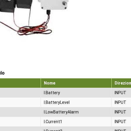
ilo
Nome
Direzio
I.Battery
INPUT
I.BatteryLevel
INPUT
I.LowBatteryAlarm
INPUT
I.Current1
INPUT