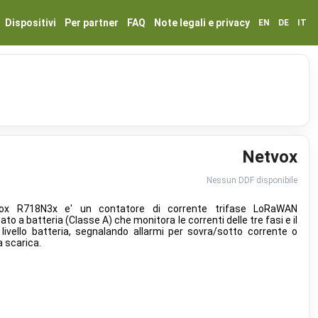
Dispositivi
Per partner
FAQ
Note legali e privacy
EN
DE
IT
Netvox
Nessun DDF disponibile
vox R718N3x e' un contatore di corrente trifase LoRaWAN
ato a batteria (Classe A) che monitora le correnti delle tre fasi e il
 livello batteria, segnalando allarmi per sovra/sotto corrente o
a scarica.