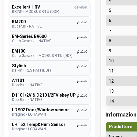
4
Excellent HRV
develop
5
BRINK
•
MODBUS RTU (DDF)
6
KM200
public
Buderus
•
NATIVE
7
EM-Series B9600
public
8
Carlo Gavazzi
•
NATIVE
9
EM100
public
Carlo Gavazzi
•
MODBUS RTU (DDF)
10
Stylish
public
Daikin
•
REST-API (DDF)
11
A1101
public
12
DoorBird
•
NATIVE
13
D1101/2V & D2101/2FV ekey UP
public
DoorBird
•
NATIVE
14
LDS02 Door/Window sensor
public
Informazioni
Dragino
•
LORAWAN
LHT52 Temp&Hum Sensor
public
Produttore
Dragino
•
LORAWAN
Netvox