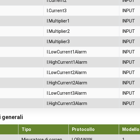
I.Current2
INPUT
I.Current3
INPUT
I.Multiplier1
INPUT
I.Multiplier2
INPUT
I.Multiplier3
INPUT
I.LowCurrent1Alarm
INPUT
I.HighCurrent1Alarm
INPUT
I.LowCurrent2Alarm
INPUT
I.HighCurrent2Alarm
INPUT
I.LowCurrent3Alarm
INPUT
I.HighCurrent3Alarm
INPUT
 generali
Tipo
Protocollo
Modello
Misuratore di corrente
LORAWAN
1