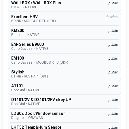
WALLBOX / WALLBOX Plus
public
BMW i.
•
NATIVE
Excellent HRV
develop
BRINK
•
MODBUS RTU (DDF)
KM200
public
Buderus
•
NATIVE
EM-Series B9600
public
Carlo Gavazzi
•
NATIVE
EM100
public
Carlo Gavazzi
•
MODBUS RTU (DDF)
Stylish
public
Daikin
•
REST-API (DDF)
A1101
public
DoorBird
•
NATIVE
D1101/2V & D2101/2FV ekey UP
public
DoorBird
•
NATIVE
LDS02 Door/Window sensor
public
Dragino
•
LORAWAN
LHT52 Temp&Hum Sensor
public