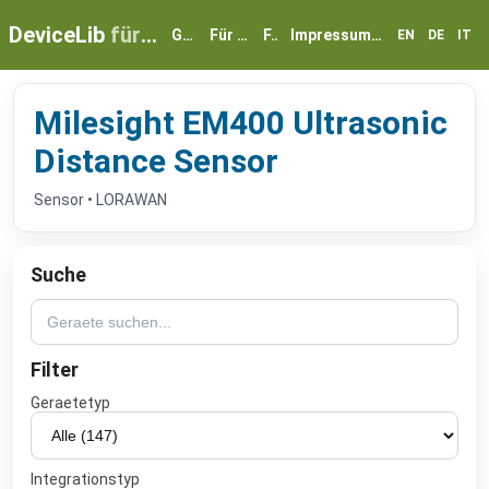
DeviceLib
für myGEKKO
Geräte
Für Partner
FAQ
Impressum & Datenschutz
EN
DE
IT
Milesight EM400 Ultrasonic
Distance Sensor
Sensor • LORAWAN
Suche
Filter
Geraetetyp
Integrationstyp