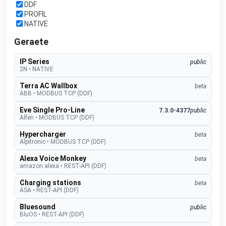
DDF
PROFIL
NATIVE
Geraete
IP Series
public
2N
•
NATIVE
Terra AC Wallbox
beta
ABB
•
MODBUS TCP (DDF)
Eve Single Pro-Line
7.3.0-4377
public
Alfen
•
MODBUS TCP (DDF)
Hypercharger
beta
Alpitronic
•
MODBUS TCP (DDF)
Alexa Voice Monkey
beta
amazon alexa
•
REST-API (DDF)
Charging stations
beta
ASA
•
REST-API (DDF)
Bluesound
public
BluOS
•
REST-API (DDF)