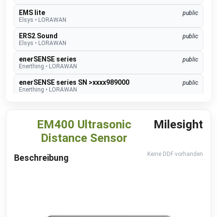
EMS lite
public
Elsys
•
LORAWAN
ERS2 Sound
public
Elsys
•
LORAWAN
enerSENSE series
public
Enerthing
•
LORAWAN
enerSENSE series SN >xxxx989000
public
Enerthing
•
LORAWAN
EnergyChartsPrice
public
Frauenhofer ISE
•
REST-API (DDF)
EM400 Ultrasonic
Milesight
GEN 24 Inverter
public
Distance Sensor
Fronius
•
NATIVE
GEN24 & GEN24 Plus
beta
Keine DDF vorhanden
Beschreibung
Fronius
•
MODBUS TCP (DDF)
Charger Core
Software 60.3
beta
go-e
•
MODBUS TCP (DDF)
Charger Gemini
Software 60.3
beta
go-e
•
MODBUS TCP (DDF)