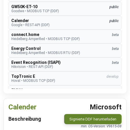
GW50K-ET-10
public
Goodwe
•
MODBUS TCP (DDF)
Calender
public
Google
•
REST-API (DDF)
connect.home
beta
Heidelberg Amperified
•
MODBUS TCP (DDF)
Energy Control
beta
Heidelberg Amperified
•
MODBUS RTU (DDF)
Event Recognition (ISAPI)
beta
Hikvision
•
REST-API (DDF)
TopTronic E
develop
Hoval
•
MODBUS TCP (DDF)
EMMA
develop
Huawei
•
MODBUS TCP (DDF)
SUN2000
public
Calender
Microsoft
Huawei
•
MODBUS TCP (DDF)
Beschreibung
Alexa V3
public
Signierte DDF herunterladen
IM Buildings
•
NATIVE
min. OS-Version: V9615-08