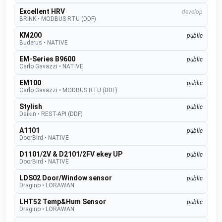
Excellent HRV
develop
BRINK
•
MODBUS RTU (DDF)
KM200
public
Buderus
•
NATIVE
EM-Series B9600
public
Carlo Gavazzi
•
NATIVE
EM100
public
Carlo Gavazzi
•
MODBUS RTU (DDF)
Stylish
public
Daikin
•
REST-API (DDF)
A1101
public
DoorBird
•
NATIVE
D1101/2V & D2101/2FV ekey UP
public
DoorBird
•
NATIVE
LDS02 Door/Window sensor
public
Dragino
•
LORAWAN
LHT52 Temp&Hum Sensor
public
Dragino
•
LORAWAN