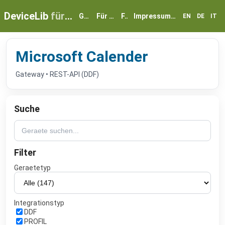
DeviceLib
für myGEKKO
Geräte
Für Partner
FAQ
Impressum & Datenschutz
EN
DE
IT
Microsoft Calender
Gateway • REST-API (DDF)
Suche
Filter
Geraetetyp
Integrationstyp
DDF
PROFIL