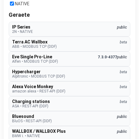
NATIVE
Geraete
IP Series
public
2N
•
NATIVE
Terra AC Wallbox
beta
ABB
•
MODBUS TCP (DDF)
Eve Single Pro-Line
7.3.0-4377
public
Alfen
•
MODBUS TCP (DDF)
Hypercharger
beta
Alpitronic
•
MODBUS TCP (DDF)
Alexa Voice Monkey
beta
amazon alexa
•
REST-API (DDF)
Charging stations
beta
ASA
•
REST-API (DDF)
Bluesound
public
BluOS
•
REST-API (DDF)
WALLBOX / WALLBOX Plus
public
BMW i.
•
NATIVE