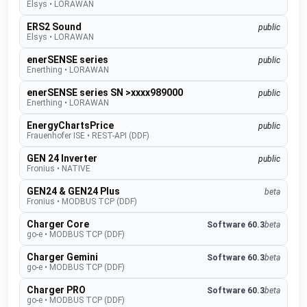
Elsys
•
LORAWAN
ERS2 Sound
public
Elsys
•
LORAWAN
enerSENSE series
public
Enerthing
•
LORAWAN
enerSENSE series SN >xxxx989000
public
Enerthing
•
LORAWAN
EnergyChartsPrice
public
Frauenhofer ISE
•
REST-API (DDF)
GEN 24 Inverter
public
Fronius
•
NATIVE
GEN24 & GEN24 Plus
beta
Fronius
•
MODBUS TCP (DDF)
Charger Core
Software 60.3
beta
go-e
•
MODBUS TCP (DDF)
Charger Gemini
Software 60.3
beta
go-e
•
MODBUS TCP (DDF)
Charger PRO
Software 60.3
beta
go-e
•
MODBUS TCP (DDF)