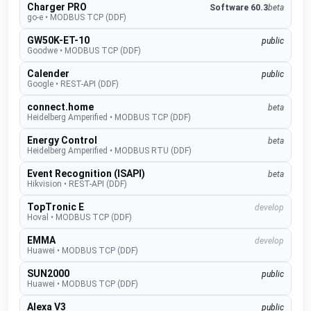
Charger PRO
Software 60.3
beta
go-e
•
MODBUS TCP (DDF)
GW50K-ET-10
public
Goodwe
•
MODBUS TCP (DDF)
Calender
public
Google
•
REST-API (DDF)
connect.home
beta
Heidelberg Amperified
•
MODBUS TCP (DDF)
Energy Control
beta
Heidelberg Amperified
•
MODBUS RTU (DDF)
Event Recognition (ISAPI)
beta
Hikvision
•
REST-API (DDF)
TopTronic E
develop
Hoval
•
MODBUS TCP (DDF)
EMMA
develop
Huawei
•
MODBUS TCP (DDF)
SUN2000
public
Huawei
•
MODBUS TCP (DDF)
Alexa V3
public