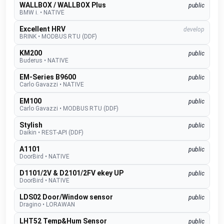
WALLBOX / WALLBOX Plus
public
BMW i.
•
NATIVE
Excellent HRV
develop
BRINK
•
MODBUS RTU (DDF)
KM200
public
Buderus
•
NATIVE
EM-Series B9600
public
Carlo Gavazzi
•
NATIVE
EM100
public
Carlo Gavazzi
•
MODBUS RTU (DDF)
Stylish
public
Daikin
•
REST-API (DDF)
A1101
public
DoorBird
•
NATIVE
D1101/2V & D2101/2FV ekey UP
public
DoorBird
•
NATIVE
LDS02 Door/Window sensor
public
Dragino
•
LORAWAN
LHT52 Temp&Hum Sensor
public