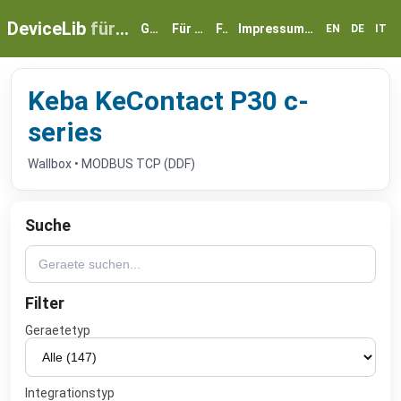
DeviceLib
für myGEKKO
Geräte
Für Partner
FAQ
Impressum & Datenschutz
EN
DE
IT
Keba KeContact P30 c-
series
Wallbox • MODBUS TCP (DDF)
Suche
Filter
Geraetetyp
Integrationstyp