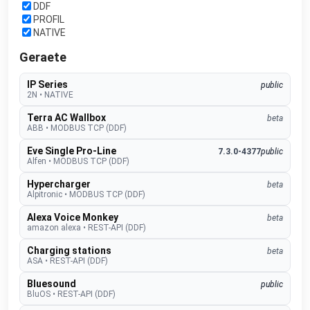
DDF
PROFIL
NATIVE
Geraete
IP Series
public
2N
•
NATIVE
Terra AC Wallbox
beta
ABB
•
MODBUS TCP (DDF)
Eve Single Pro-Line
7.3.0-4377
public
Alfen
•
MODBUS TCP (DDF)
Hypercharger
beta
Alpitronic
•
MODBUS TCP (DDF)
Alexa Voice Monkey
beta
amazon alexa
•
REST-API (DDF)
Charging stations
beta
ASA
•
REST-API (DDF)
Bluesound
public
BluOS
•
REST-API (DDF)