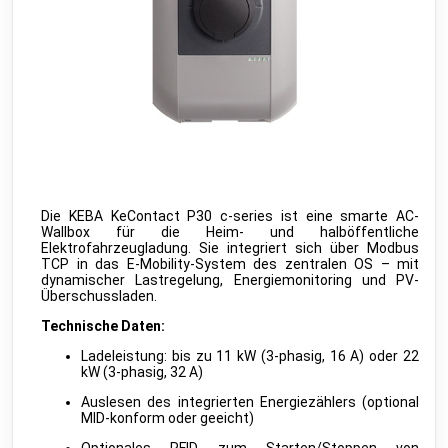
Fan Coil Thermostat
public
MClimate
•
LORAWAN
Vicki ext. sensor
public
MClimate
•
LORAWAN
Vicki int. sensor
public
MClimate
•
LORAWAN
M-WRG-II xx
public
Meltem
•
MODBUS RTU (DDF)
Die KEBA KeContact P30 c-series ist eine smarte AC-
M-WRG-S
public
Wallbox für die Heim- und halböffentliche
Meltem
•
NATIVE
Elektrofahrzeugladung. Sie integriert sich über Modbus
TCP in das E-Mobility-System des zentralen OS – mit
Amtron Charge Control
beta
dynamischer Lastregelung, Energiemonitoring und PV-
Mennekes
•
MODBUS TCP (DDF)
Überschussladen.
MLR003 Actuator
public
Technische Daten:
Micropelt
•
LORAWAN
Ladeleistung: bis zu 11 kW (3-phasig, 16 A) oder 22
Calender
public
kW (3-phasig, 32 A)
Microsoft
•
REST-API (DDF)
Auslesen des integrierten Energiezählers (optional
Shifts
beta
MID-konform oder geeicht)
Microsoft
•
REST-API (DDF)
Optionales RFID zum Starten/Stoppen von