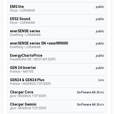
EMS lite
public
Elsys
•
LORAWAN
ERS2 Sound
public
Elsys
•
LORAWAN
enerSENSE series
public
Enerthing
•
LORAWAN
enerSENSE series SN >xxxx989000
public
Enerthing
•
LORAWAN
EnergyChartsPrice
public
Frauenhofer ISE
•
REST-API (DDF)
GEN 24 Inverter
public
Fronius
•
NATIVE
GEN24 & GEN24 Plus
beta
Fronius
•
MODBUS TCP (DDF)
Charger Core
Software 60.3
beta
go-e
•
MODBUS TCP (DDF)
Charger Gemini
Software 60.3
beta
go-e
•
MODBUS TCP (DDF)