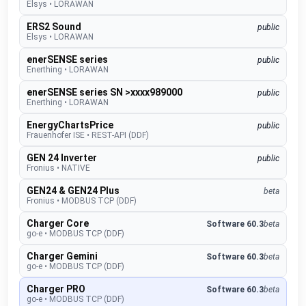
Elsys
•
LORAWAN
ERS2 Sound
public
Elsys
•
LORAWAN
enerSENSE series
public
Enerthing
•
LORAWAN
enerSENSE series SN >xxxx989000
public
Enerthing
•
LORAWAN
EnergyChartsPrice
public
Frauenhofer ISE
•
REST-API (DDF)
GEN 24 Inverter
public
Fronius
•
NATIVE
GEN24 & GEN24 Plus
beta
Fronius
•
MODBUS TCP (DDF)
Charger Core
Software 60.3
beta
go-e
•
MODBUS TCP (DDF)
Charger Gemini
Software 60.3
beta
go-e
•
MODBUS TCP (DDF)
Charger PRO
Software 60.3
beta
go-e
•
MODBUS TCP (DDF)