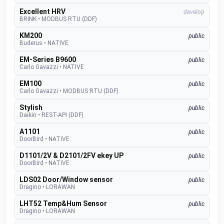
Excellent HRV
develop
BRINK
•
MODBUS RTU (DDF)
KM200
public
Buderus
•
NATIVE
EM-Series B9600
public
Carlo Gavazzi
•
NATIVE
EM100
public
Carlo Gavazzi
•
MODBUS RTU (DDF)
Stylish
public
Daikin
•
REST-API (DDF)
A1101
public
DoorBird
•
NATIVE
D1101/2V & D2101/2FV ekey UP
public
DoorBird
•
NATIVE
LDS02 Door/Window sensor
public
Dragino
•
LORAWAN
LHT52 Temp&Hum Sensor
public
Dragino
•
LORAWAN