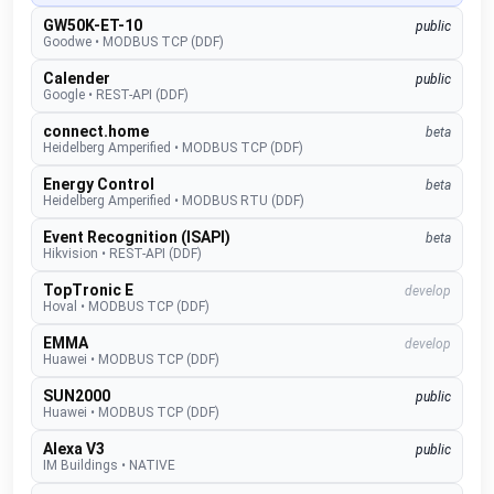
GW50K-ET-10
public
Goodwe
•
MODBUS TCP (DDF)
Calender
public
Google
•
REST-API (DDF)
connect.home
beta
Heidelberg Amperified
•
MODBUS TCP (DDF)
Energy Control
beta
Heidelberg Amperified
•
MODBUS RTU (DDF)
Event Recognition (ISAPI)
beta
Hikvision
•
REST-API (DDF)
TopTronic E
develop
Hoval
•
MODBUS TCP (DDF)
EMMA
develop
Huawei
•
MODBUS TCP (DDF)
SUN2000
public
Huawei
•
MODBUS TCP (DDF)
Alexa V3
public
IM Buildings
•
NATIVE