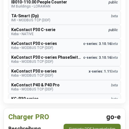
IB010-110.00 People Counter
public
IM Buildings
•
LORAWAN
TA-Smart (Dp)
beta
IMI
•
MODBUS TCP (DDF)
KeContact P30 C-serie
public
Keba
•
NATIVE
KeContact P30 c-series
c-series: 3.10.16
beta
Keba
•
MODBUS TCP (DDF)
KeContact P30 c-series PhaseSwitch
c-series: 3.10.16
beta
Keba
•
MODBUS TCP (DDF)
KeContact P30 x-series
x-series: 1.11
beta
Keba
•
MODBUS TCP (DDF)
KeContact P40 & P40 Pro
beta
Keba
•
MODBUS TCP (DDF)
KC-P30 series
beta
Kopp
•
MODBUS TCP (DDF)
CO2 sensor
public
Charger PRO
go-e
MClimate
•
LORAWAN
Fan Coil Thermostat
public
Beschreibung
Signierte DDF herunterladen