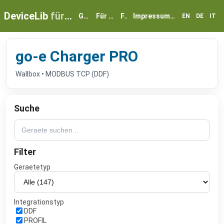
DeviceLib
für myGEKKO
Geräte
Für Partner
FAQ
Impressum & Datenschutz
EN
DE
IT
go-e Charger PRO
Wallbox • MODBUS TCP (DDF)
Suche
Filter
Geraetetyp
Integrationstyp
DDF
PROFIL