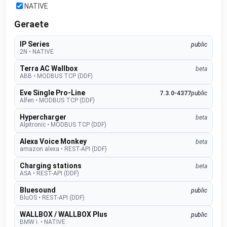
NATIVE
Geraete
IP Series
public
2N
•
NATIVE
Terra AC Wallbox
beta
ABB
•
MODBUS TCP (DDF)
Eve Single Pro-Line
7.3.0-4377
public
Alfen
•
MODBUS TCP (DDF)
Hypercharger
beta
Alpitronic
•
MODBUS TCP (DDF)
Alexa Voice Monkey
beta
amazon alexa
•
REST-API (DDF)
Charging stations
beta
ASA
•
REST-API (DDF)
Bluesound
public
BluOS
•
REST-API (DDF)
WALLBOX / WALLBOX Plus
public
BMW i.
•
NATIVE