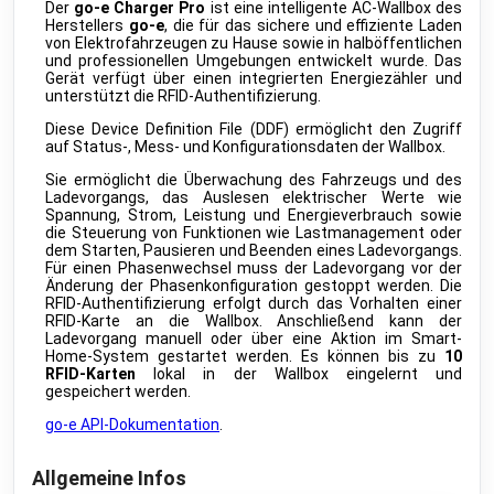
Der
go-e Charger Pro
ist eine intelligente AC-Wallbox des
AM307 Air Quality Sensor
Herstellers
go-e
, die für das sichere und effiziente Laden
public
Milesight
•
LORAWAN
von Elektrofahrzeugen zu Hause sowie in halböffentlichen
und professionellen Umgebungen entwickelt wurde. Das
EM400 Ultrasonic Distance Sensor
Gerät verfügt über einen integrierten Energiezähler und
public
Milesight
•
LORAWAN
unterstützt die RFID-Authentifizierung.
Diese Device Definition File (DDF) ermöglicht den Zugriff
VS121 AI workplace sensor
public
auf Status-, Mess- und Konfigurationsdaten der Wallbox.
Milesight
•
LORAWAN
Sie ermöglicht die Überwachung des Fahrzeugs und des
VS132 People Counter
public
Ladevorgangs, das Auslesen elektrischer Werte wie
Milesight
•
LORAWAN
Spannung, Strom, Leistung und Energieverbrauch sowie
die Steuerung von Funktionen wie Lastmanagement oder
VS34x Desk&Seat Occupancy Sensor
public
dem Starten, Pausieren und Beenden eines Ladevorgangs.
Milesight
•
LORAWAN
Für einen Phasenwechsel muss der Ladevorgang vor der
Änderung der Phasenkonfiguration gestoppt werden. Die
WS202 PIR & Light sensor
public
RFID-Authentifizierung erfolgt durch das Vorhalten einer
Milesight
•
LORAWAN
RFID-Karte an die Wallbox. Anschließend kann der
Ladevorgang manuell oder über eine Aktion im Smart-
WS203 Motion & TH sensor
public
Home-System gestartet werden. Es können bis zu
10
Milesight
•
LORAWAN
RFID-Karten
lokal in der Wallbox eingelernt und
gespeichert werden.
WS301 Magnetic contact
public
Milesight
•
LORAWAN
go-e API-Dokumentation
.
WS302 Sound level sensor
public
Milesight
•
LORAWAN
Allgemeine Infos