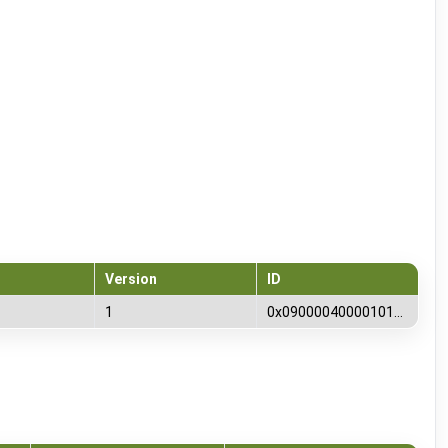
Version
ID
1
0x0900004000010100