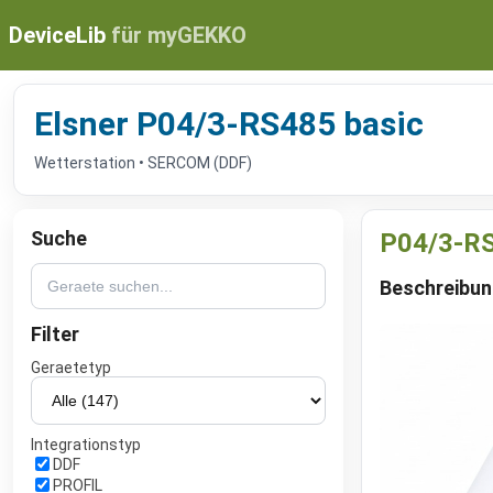
DeviceLib
für myGEKKO
Elsner P04/3-RS485 basic
Wetterstation • SERCOM (DDF)
Suche
P04/3-RS
Beschreibu
Filter
Geraetetyp
Integrationstyp
DDF
PROFIL