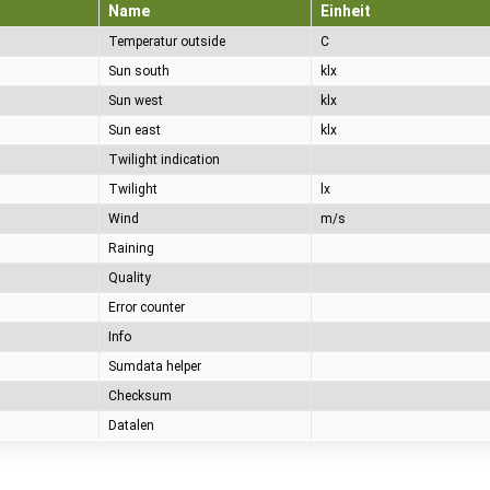
Name
Einheit
Temperatur outside
C
Sun south
klx
Sun west
klx
Sun east
klx
Twilight indication
Twilight
lx
Wind
m/s
Raining
Quality
Error counter
Info
Sumdata helper
Checksum
Datalen