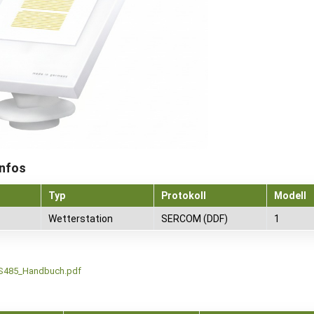
Infos
Typ
Protokoll
Modell
Wetterstation
SERCOM (DDF)
1
S485_Handbuch.pdf