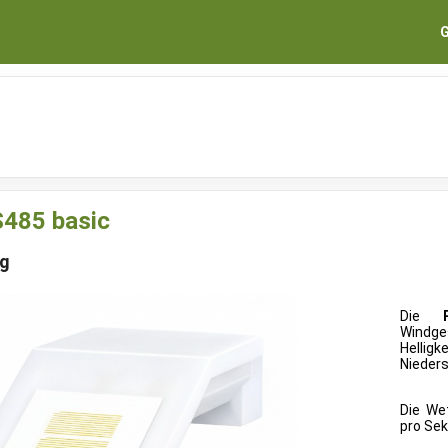
G
485 basic
ng
Die
Windge
Hellig
Nieders
Die We
pro Se