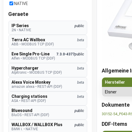
NATIVE
Geraete
IP Series
public
2N
•
NATIVE
Terra AC Wallbox
beta
ABB
•
MODBUS TCP (DDF)
Eve Single Pro-Line
7.3.0-4377
public
Alfen
•
MODBUS TCP (DDF)
Hypercharger
beta
Allgemeine 
Alpitronic
•
MODBUS TCP (DDF)
Hersteller
Alexa Voice Monkey
beta
amazon alexa
•
REST-API (DDF)
Elsner
Charging stations
beta
ASA
•
REST-API (DDF)
Dokumente
Bluesound
public
30152-54_P043-R
BluOS
•
REST-API (DDF)
DDF-Items
WALLBOX / WALLBOX Plus
public
BMW i.
•
NATIVE