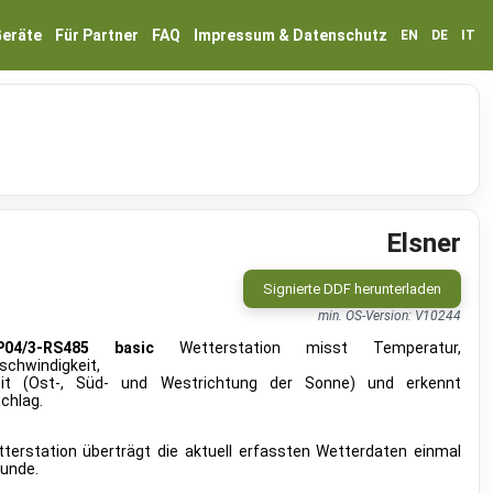
eräte
Für Partner
FAQ
Impressum & Datenschutz
EN
DE
IT
Elsner
Signierte DDF herunterladen
min. OS-Version: V10244
P04/3-RS485 basic
Wetterstation misst Temperatur,
schwindigkeit,
keit (Ost-, Süd- und Westrichtung der Sonne) und erkennt
chlag.
tterstation überträgt die aktuell erfassten Wetterdaten einmal
kunde.