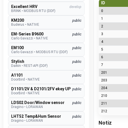
ID
Excellent HRV
develop
0
BRINK
•
MODBUS RTU (DDF)
1
KM200
public
Buderus
•
NATIVE
2
EM-Series B9600
3
public
Carlo Gavazzi
•
NATIVE
4
EM100
public
5
Carlo Gavazzi
•
MODBUS RTU (DDF)
6
Stylish
public
7
Daikin
•
REST-API (DDF)
201
A1101
public
DoorBird
•
NATIVE
203
204
D1101/2V & D2101/2FV ekey UP
public
DoorBird
•
NATIVE
210
LDS02 Door/Window sensor
public
211
Dragino
•
LORAWAN
212
LHT52 Temp&Hum Sensor
public
Dragino
•
LORAWAN
Notiz