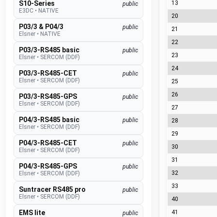
S10-Series
13
public
E3DC
•
NATIVE
20
P03/3 & P04/3
public
21
Elsner
•
NATIVE
22
P03/3-RS485 basic
public
23
Elsner
•
SERCOM (DDF)
24
P03/3-RS485-CET
public
Elsner
•
SERCOM (DDF)
25
26
P03/3-RS485-GPS
public
Elsner
•
SERCOM (DDF)
27
P04/3-RS485 basic
public
28
Elsner
•
SERCOM (DDF)
29
P04/3-RS485-CET
public
30
Elsner
•
SERCOM (DDF)
31
P04/3-RS485-GPS
public
32
Elsner
•
SERCOM (DDF)
33
Suntracer RS485 pro
public
Elsner
•
SERCOM (DDF)
40
EMS lite
41
public