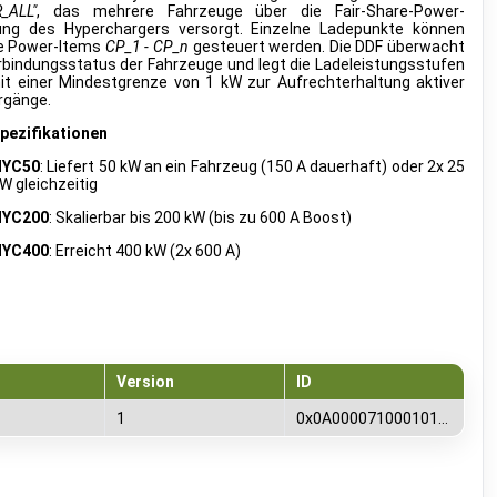
_ALL"
, das mehrere Fahrzeuge über die Fair-Share-Power-
lung des Hyperchargers versorgt. Einzelne Ladepunkte können
ie Power-Items
CP_1 - CP_n
gesteuert werden. Die DDF überwacht
rbindungsstatus der Fahrzeuge und legt die Ladeleistungsstufen
mit einer Mindestgrenze von 1 kW zur Aufrechterhaltung aktiver
rgänge.
pezifikationen
HYC50
: Liefert 50 kW an ein Fahrzeug (150 A dauerhaft) oder 2x 25
W gleichzeitig
HYC200
: Skalierbar bis 200 kW (bis zu 600 A Boost)
HYC400
: Erreicht 400 kW (2x 600 A)
Version
ID
1
0x0A00007100010100