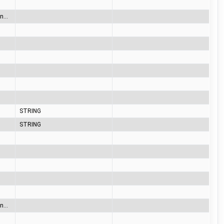
65= A (no car), 66= B (car connected), 67= C (charging), 68= D (charging with ventilation), 69= E (error), 70= F (communication error)
STRING
STRING
65= A (no car), 66= B (car connected), 67= C (charging), 68= D (charging with ventilation), 69= E (error), 70= F (communication error)