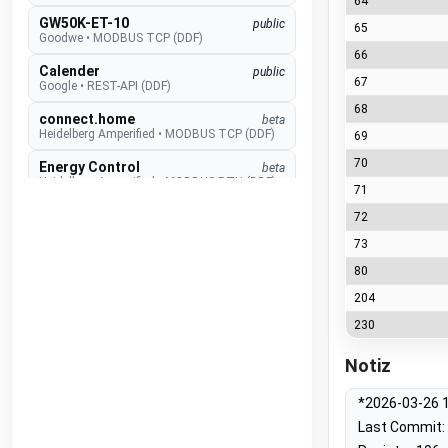
64
GW50K-ET-10
public
65
Goodwe
•
MODBUS TCP (DDF)
66
Calender
public
67
Google
•
REST-API (DDF)
68
connect.home
beta
Heidelberg Amperified
•
MODBUS TCP (DDF)
69
70
Energy Control
beta
Heidelberg Amperified
•
MODBUS RTU (DDF)
71
Event Recognition (ISAPI)
beta
72
Hikvision
•
REST-API (DDF)
73
TopTronic E
develop
80
Hoval
•
MODBUS TCP (DDF)
204
EMMA
develop
230
Huawei
•
MODBUS TCP (DDF)
SUN2000
public
Notiz
Huawei
•
MODBUS TCP (DDF)
*2026-03-26 1
Alexa V3
public
IM Buildings
•
NATIVE
Last Commit: 