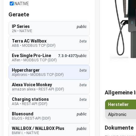
NATIVE
Geraete
IP Series
public
2N
•
NATIVE
Terra AC Wallbox
beta
ABB
•
MODBUS TCP (DDF)
Eve Single Pro-Line
7.3.0-4377
public
Alfen
•
MODBUS TCP (DDF)
Hypercharger
beta
Alpitronic
•
MODBUS TCP (DDF)
Alexa Voice Monkey
beta
amazon alexa
•
REST-API (DDF)
Allgemeine 
Charging stations
beta
ASA
•
REST-API (DDF)
Hersteller
Bluesound
public
Alpitronic
BluOS
•
REST-API (DDF)
Dokumente
WALLBOX / WALLBOX Plus
public
BMW i.
•
NATIVE