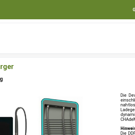
G
rger
ng
Die Dev
einsch
nahtlo
Ladege
dynami
CHAdeMO
Hinwei
Die DD