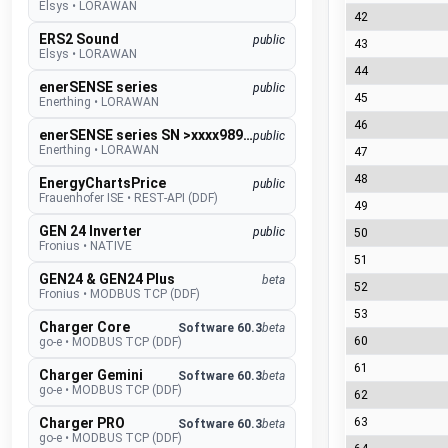
Elsys
•
LORAWAN
42
ERS2 Sound
public
43
Elsys
•
LORAWAN
44
enerSENSE series
public
45
Enerthing
•
LORAWAN
46
enerSENSE series SN >xxxx989000
public
Enerthing
•
LORAWAN
47
48
EnergyChartsPrice
public
Frauenhofer ISE
•
REST-API (DDF)
49
GEN 24 Inverter
public
50
Fronius
•
NATIVE
51
GEN24 & GEN24 Plus
beta
52
Fronius
•
MODBUS TCP (DDF)
53
Charger Core
Software 60.3
beta
60
go-e
•
MODBUS TCP (DDF)
61
Charger Gemini
Software 60.3
beta
go-e
•
MODBUS TCP (DDF)
62
Charger PRO
63
Software 60.3
beta
go-e
•
MODBUS TCP (DDF)