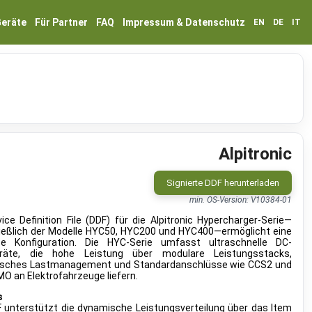
eräte
Für Partner
FAQ
Impressum & Datenschutz
EN
DE
IT
Alpitronic
Signierte DDF herunterladen
min. OS-Version: V10384-01
ice Definition File (DDF) für die Alpitronic Hypercharger-Serie—
ließlich der Modelle HYC50, HYC200 und HYC400—ermöglicht eine
se Konfiguration. Die HYC-Serie umfasst ultraschnelle DC-
räte, die hohe Leistung über modulare Leistungsstacks,
sches Lastmanagement und Standardanschlüsse wie CCS2 und
 an Elektrofahrzeuge liefern.
s
F unterstützt die dynamische Leistungsverteilung über das Item