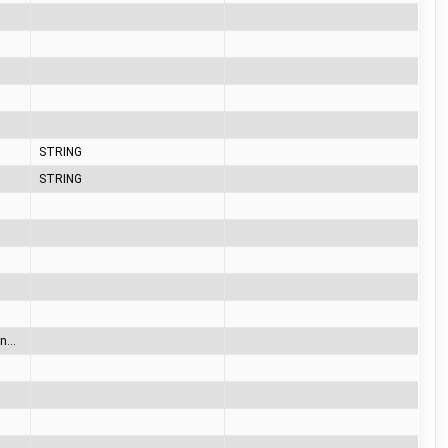
STRING
STRING
65= A (no car), 66= B (car connected), 67= C (charging), 68= D (charging with ventilation), 69= E (error), 70= F (communication error)