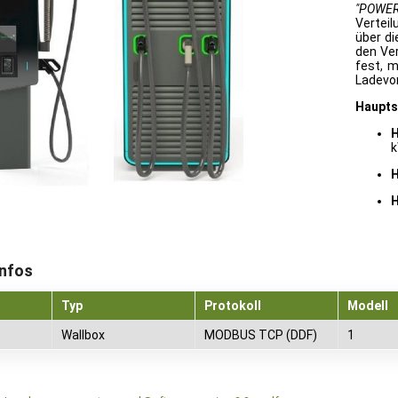
"POWER
Vertei
über d
den Ve
fest, 
Ladevo
Haupts
k
Infos
Typ
Protokoll
Modell
Wallbox
MODBUS TCP (DDF)
1