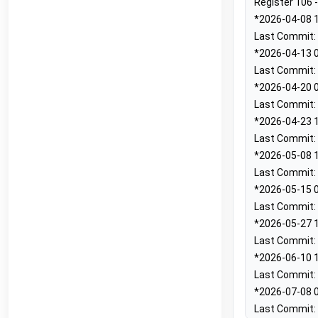
Register 106 -
IB010-110.00 People Counter
public
IM Buildings
•
LORAWAN
*2026-04-08 1
Last Commit: 
TA-Smart (Dp)
beta
IMI
•
MODBUS TCP (DDF)
*2026-04-13 0
Last Commit: 
KeContact P30 C-serie
public
Keba
•
NATIVE
*2026-04-20 0
Last Commit: 
KeContact P30 c-series
c-series: 3.10.16
beta
Keba
•
MODBUS TCP (DDF)
*2026-04-23 1
Last Commit: 
KeContact P30 c-series PhaseSwitch
c-series: 3.10.16
beta
Keba
•
MODBUS TCP (DDF)
*2026-05-08 1
Last Commit: 
KeContact P30 x-series
x-series: 1.11
beta
Keba
•
MODBUS TCP (DDF)
*2026-05-15 0
Last Commit: 
KeContact P40 & P40 Pro
beta
Keba
•
MODBUS TCP (DDF)
*2026-05-27 1
Last Commit: 
KC-P30 series
beta
Kopp
•
MODBUS TCP (DDF)
*2026-06-10 1
Last Commit: 
CO2 sensor
public
MClimate
•
LORAWAN
*2026-07-08 0
Last Commit: 
Fan Coil Thermostat
public