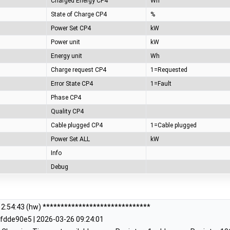
Charged Energy CP4
Wh
State of Charge CP4
%
Power Set CP4
kW
Power unit
kW
Energy unit
Wh
Charge request CP4
1=Requested
Error State CP4
1=Fault
Phase CP4
Quality CP4
Cable plugged CP4
1=Cable plugged
Power Set ALL
kW
Info
Debug
2:54:43 (hw) ******************************
fdde90e5 | 2026-03-26 09:24:01