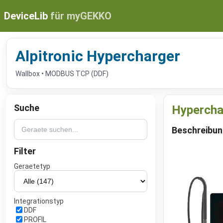
DeviceLib
für myGEKKO
Alpitronic Hypercharger
Wallbox • MODBUS TCP (DDF)
Suche
Hypercha
Beschreibu
Filter
Geraetetyp
Integrationstyp
DDF
PROFIL