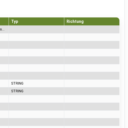
Typ
Richtung
65= A (no car), 66= B (car connected), 67= C (charging), 68= D (charging with ventilation), 69= E (error), 70= F (communication error)
STRING
STRING