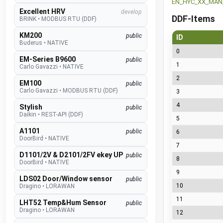
EN_HYC_XX_MAN_L
Excellent HRV
develop
DDF-Items
BRINK
•
MODBUS RTU (DDF)
KM200
public
ID
Buderus
•
NATIVE
0
EM-Series B9600
public
1
Carlo Gavazzi
•
NATIVE
2
EM100
public
Carlo Gavazzi
•
MODBUS RTU (DDF)
3
4
Stylish
public
Daikin
•
REST-API (DDF)
5
A1101
public
6
DoorBird
•
NATIVE
7
D1101/2V & D2101/2FV ekey UP
public
8
DoorBird
•
NATIVE
9
LDS02 Door/Window sensor
public
10
Dragino
•
LORAWAN
11
LHT52 Temp&Hum Sensor
public
Dragino
•
LORAWAN
12