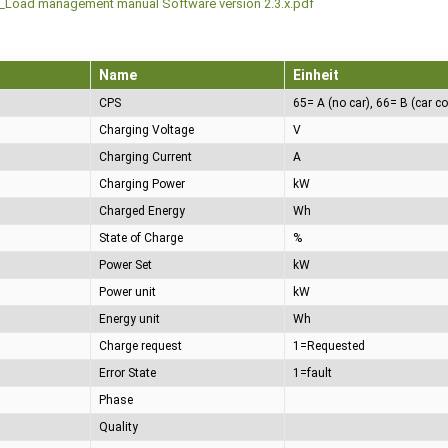
oad management manual Software version 2.3.x.pdf
Name
Einheit
CPS
Charging Voltage
V
Charging Current
A
Charging Power
kW
Charged Energy
Wh
State of Charge
%
Power Set
kW
Power unit
kW
Energy unit
Wh
Charge request
1=Requested
Error State
1=fault
Phase
Quality