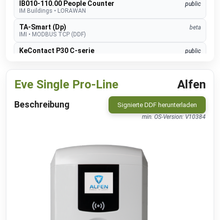
IB010-110.00 People Counter
public
IM Buildings
•
LORAWAN
TA-Smart (Dp)
beta
IMI
•
MODBUS TCP (DDF)
KeContact P30 C-serie
public
Keba
•
NATIVE
KeContact P30 c-series
c-series: 3.10.16
beta
Eve Single Pro-Line
Alfen
Keba
•
MODBUS TCP (DDF)
KeContact P30 c-series PhaseSwitch
c-series: 3.10.16
beta
Beschreibung
Signierte DDF herunterladen
Keba
•
MODBUS TCP (DDF)
min. OS-Version: V10384
KeContact P30 x-series
x-series: 1.11
beta
Keba
•
MODBUS TCP (DDF)
KeContact P40 & P40 Pro
beta
Keba
•
MODBUS TCP (DDF)
KC-P30 series
beta
Kopp
•
MODBUS TCP (DDF)
CO2 sensor
public
MClimate
•
LORAWAN
Fan Coil Thermostat
public