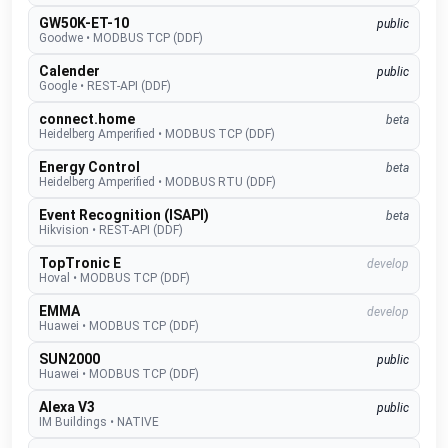
GW50K-ET-10
public
Goodwe
•
MODBUS TCP (DDF)
Calender
public
Google
•
REST-API (DDF)
connect.home
beta
Heidelberg Amperified
•
MODBUS TCP (DDF)
Energy Control
beta
Heidelberg Amperified
•
MODBUS RTU (DDF)
Event Recognition (ISAPI)
beta
Hikvision
•
REST-API (DDF)
TopTronic E
develop
Hoval
•
MODBUS TCP (DDF)
EMMA
develop
Huawei
•
MODBUS TCP (DDF)
SUN2000
public
Huawei
•
MODBUS TCP (DDF)
Alexa V3
public
IM Buildings
•
NATIVE