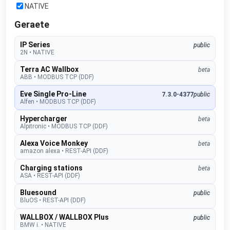
NATIVE
Geraete
IP Series
public
2N
•
NATIVE
Terra AC Wallbox
beta
ABB
•
MODBUS TCP (DDF)
Eve Single Pro-Line
7.3.0-4377
public
Alfen
•
MODBUS TCP (DDF)
Hypercharger
beta
Alpitronic
•
MODBUS TCP (DDF)
Alexa Voice Monkey
beta
amazon alexa
•
REST-API (DDF)
Charging stations
beta
ASA
•
REST-API (DDF)
Bluesound
public
BluOS
•
REST-API (DDF)
WALLBOX / WALLBOX Plus
public
BMW i.
•
NATIVE