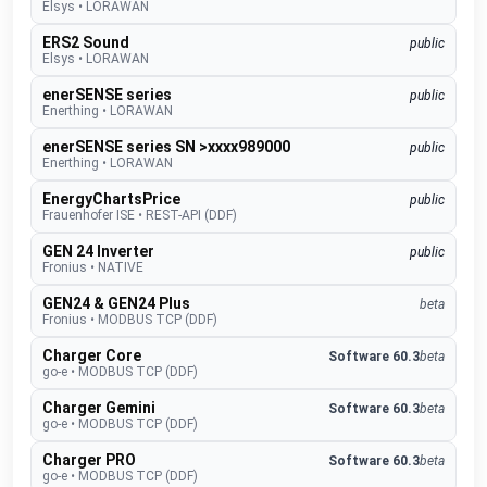
Elsys
•
LORAWAN
ERS2 Sound
public
Elsys
•
LORAWAN
enerSENSE series
public
Enerthing
•
LORAWAN
enerSENSE series SN >xxxx989000
public
Enerthing
•
LORAWAN
EnergyChartsPrice
public
Frauenhofer ISE
•
REST-API (DDF)
GEN 24 Inverter
public
Fronius
•
NATIVE
GEN24 & GEN24 Plus
beta
Fronius
•
MODBUS TCP (DDF)
Charger Core
Software 60.3
beta
go-e
•
MODBUS TCP (DDF)
Charger Gemini
Software 60.3
beta
go-e
•
MODBUS TCP (DDF)
Charger PRO
Software 60.3
beta
go-e
•
MODBUS TCP (DDF)