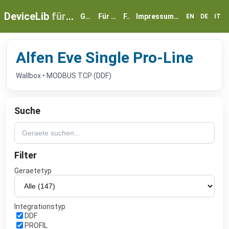
DeviceLib
für myGEKKO
Geräte
Für Partner
FAQ
Impressum & Datenschutz
EN
DE
IT
Alfen Eve Single Pro-Line
Wallbox • MODBUS TCP (DDF)
Suche
Filter
Geraetetyp
Integrationstyp
DDF
PROFIL