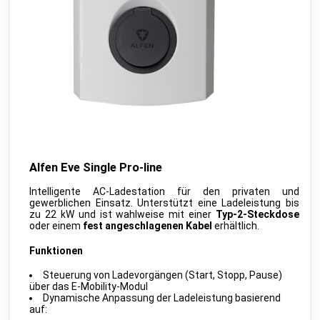
MClimate
•
LORAWAN
Vicki ext. sensor
public
MClimate
•
LORAWAN
Vicki int. sensor
public
MClimate
•
LORAWAN
M-WRG-II xx
public
Meltem
•
MODBUS RTU (DDF)
M-WRG-S
public
Meltem
•
NATIVE
Amtron Charge Control
Alfen Eve Single Pro-line
beta
Mennekes
•
MODBUS TCP (DDF)
Intelligente AC-Ladestation für den privaten und
MLR003 Actuator
public
gewerblichen Einsatz. Unterstützt eine Ladeleistung bis
Micropelt
•
LORAWAN
zu 22 kW und ist wahlweise mit einer
Typ-2-Steckdose
oder einem
fest angeschlagenen Kabel
erhältlich.
Calender
public
Microsoft
•
REST-API (DDF)
Funktionen
Shifts
beta
Steuerung von Ladevorgängen (Start, Stopp, Pause)
Microsoft
•
REST-API (DDF)
über das E-Mobility-Modul
Dynamische Anpassung der Ladeleistung basierend
DAH 4970
beta
auf:
Miele
•
REST-API (DDF)