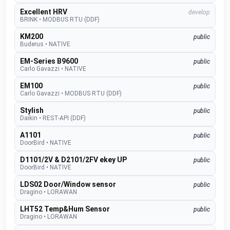
Excellent HRV
develop
BRINK
•
MODBUS RTU (DDF)
KM200
public
Buderus
•
NATIVE
EM-Series B9600
public
Carlo Gavazzi
•
NATIVE
EM100
public
Carlo Gavazzi
•
MODBUS RTU (DDF)
Stylish
public
Daikin
•
REST-API (DDF)
A1101
public
DoorBird
•
NATIVE
D1101/2V & D2101/2FV ekey UP
public
DoorBird
•
NATIVE
LDS02 Door/Window sensor
public
Dragino
•
LORAWAN
LHT52 Temp&Hum Sensor
public
Dragino
•
LORAWAN